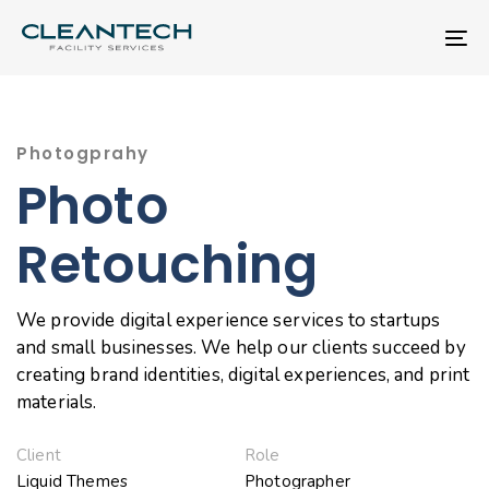
Skip
Skip
links
to
To
primary
nav
navigation
Skip
to
Photogprahy
content
Photo
Retouching
We provide digital experience services to startups
and small businesses. We help our clients succeed by
creating brand identities, digital experiences, and print
materials.
Client
Role
Liquid Themes
Photographer