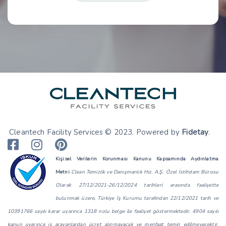
Cleantech Facility Services © 2023. Powered by
Fidetay
.
Kişisel Verilerin Korunması Kanunu Kapsamında Aydınlatma
Metni
Clean Temizlik ve Danışmanlık Hiz. A.Ş.. Özel İstihdam Bürosu
Olarak 27/12/2021-26/12/2024 tarihleri arasında faaliyette
bulunmak üzere, Türkiye İş Kurumu tarafından 22/12/2021 tarih ve
10391766 sayılı karar uyarınca 1318 nolu belge ile faaliyet göstermektedir. 4904 sayılı
kanun uyarınca iş arayanlardan ücret alınmayacak ve menfaat temin edilmeyecektir.