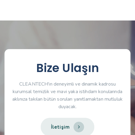
Bize Ulaşın
CLEANTECH'in deneyimli ve dinamik kadrosu
kurumsal temizlik ve mavi yaka istihdam konularında
aklınıza takılan bütün soruları yanıtlamaktan mutluluk
duyacak.
İ
l
e
t
i
ş
i
m