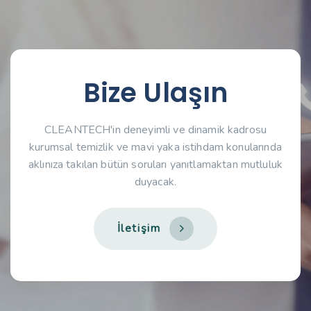
Bize Ulaşın
CLEANTECH'in deneyimli ve dinamik kadrosu
kurumsal temizlik ve mavi yaka istihdam konularında
aklınıza takılan bütün soruları yanıtlamaktan mutluluk
duyacak.
İ
l
e
t
i
ş
i
m